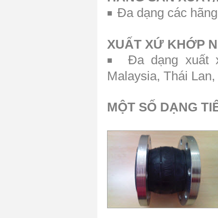
Đa dạng các hãn
■
XUẤT XỨ
KHỚP N
Đa dạng xuất 
■
Malaysia, Thái Lan
MỘT SỐ DẠNG TI