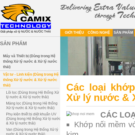
GIỚI THIỆU
CÔNG NGHỆ
SẢN PHẨM
SẢN PHẨM
Máy và Thiết bị (Dùng trong Hệ
thống Xử lý nước & Xử lý nước
thải)
Vật tư - Linh kiện (Dùng trong Hệ
thống Xử lý nước & Xử lý nước
Các loại khớ
thải)
Lõi lọc (Dùng trong Hệ thống Xử
Xử lý nước & X
lý nước & Xử lý nước thải)
Màng lọc (Dùng trong Hệ thống
Xử lý nước & Xử lý nước thải)
CÁC LOẠ
Phụ kiện thiết bị diệt khuẩn UV
(Dùng trong Hệ thống Xử lý nước
Khớp nối mềm với 
& Xử lý nước thải)
■
Van (Dùng trong Hệ thống Xử lý
kim…
nước & Xử lý nước thải)