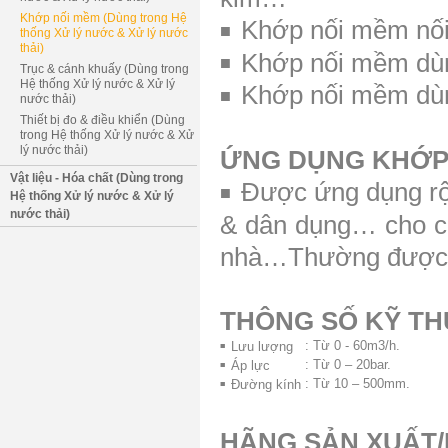
Khớp nối mềm (Dùng trong Hệ
Khớp nối mềm nối 
■
thống Xử lý nước & Xử lý nước
thải)
Khớp nối mềm dùng
■
Trục & cánh khuấy (Dùng trong
Hệ thống Xử lý nước & Xử lý
Khớp nối mềm dùn
■
nước thải)
Thiết bị đo & điều khiển (Dùng
trong Hệ thống Xử lý nước & Xử
lý nước thải)
ỨNG DỤNG
KHỚP
Vật liệu - Hóa chất (Dùng trong
Được ứng dụng rộn
■
Hệ thống Xử lý nước & Xử lý
nước thải)
& dân dụng… cho các
nhà…Thường được dù
THÔNG SỐ KỸ T
:
Từ 0 - 60m3/h.
Lưu lượng
■
:
Từ 0 – 20bar.
Áp lực
■
:
Từ 10 – 500mm.
Đường kính
■
HÃNG SẢN XUẤT/