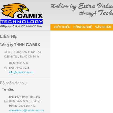
GIỚI THIỆU
CÔNG NGHỆ
SẢN PHẨM
LIÊN HỆ
CAMIX
Công ty TNHH
34-36, Đường 57A, P.Tân Tạo,
Q.Bình Tân, Tp.Hồ Chí Minh
(028) 3601 5966
(028) 5407 3938
info@camix.com.vn
Bộ phận dịch vụ
Tư vấn:
(08) 5407 3940 - Ext: 501
(028) 5407 3938 - Ext: 501
Hotline: 0976 164 441
consultancy@camix.com.vn