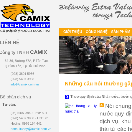
GIỚI THIỆU
CÔNG NGHỆ
SẢN PHẨM
LIÊN HỆ
CAMIX
Công ty TNHH
34-36, Đường 57A, P.Tân Tạo,
Q.Bình Tân, Tp.Hồ Chí Minh
(028) 3601 5966
(028) 5407 3938
Những câu hỏi thường gặ
info@camix.com.vn
Bộ phận dịch vụ
Theo quy định của Nhà nước, trường 
Tư vấn:
Nói chung
nước quy địn
(08) 5407 3940 - Ext: 501
(028) 5407 3938 - Ext: 501
dịch vụ, khu
Hotline: 0976 164 441
thải từ các 
consultancy@camix.com.vn