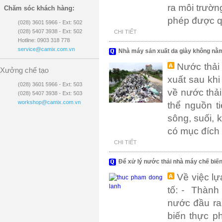
ra môi trường
Chăm sóc khách hàng:
phép được q
(028) 3601 5966 - Ext: 502
(028) 5407 3938 - Ext: 502
CHI TIẾT
Hotline: 0903 318 778
service@camix.com.vn
Nhà máy sản xuất da giày không nằm 
Nước thải 
Xưởng chế tạo
xuất sau kh
(028) 3601 5966 - Ext: 503
về nước thả
(028) 5407 3938 - Ext: 503
workshop@camix.com.vn
thể nguồn t
sông, suối, 
có mục đích 
CHI TIẾT
Để xử lý nước thải nhà máy chế biến
Về việc l
tố: - Thành
nước đầu ra
biến thực p