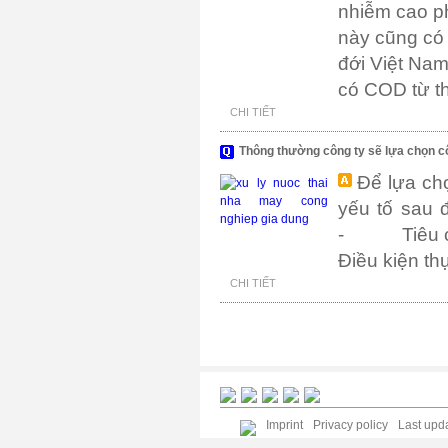
nhiễm cao p
này cũng có 
đới Việt Nam
có COD từ th
CHI TIẾT
Thông thường công ty sẽ lựa chọn c
Để lựa ch
yếu tố sau
- Tiêu chu
Điều kiện th
CHI TIẾT
Imprint
Privacy policy
Last upda