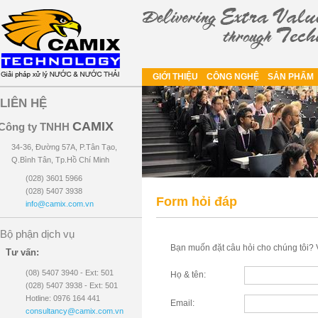
GIỚI THIỆU
CÔNG NGHỆ
SẢN PHẨM
LIÊN HỆ
CAMIX
Công ty TNHH
34-36, Đường 57A, P.Tân Tạo,
Q.Bình Tân, Tp.Hồ Chí Minh
(028) 3601 5966
(028) 5407 3938
Form hỏi đáp
info@camix.com.vn
Bộ phận dịch vụ
Bạn muốn đặt câu hỏi cho chúng tôi? V
Tư vấn:
(08) 5407 3940 - Ext: 501
Họ & tên:
(028) 5407 3938 - Ext: 501
Hotline: 0976 164 441
Email:
consultancy@camix.com.vn