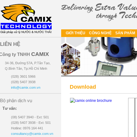
GIỚI THIỆU
CÔNG NGHỆ
SẢN PHẨM
LIÊN HỆ
CAMIX
Công ty TNHH
34-36, Đường 57A, P.Tân Tạo,
Q.Bình Tân, Tp.Hồ Chí Minh
(028) 3601 5966
(028) 5407 3938
Download
info@camix.com.vn
Bộ phận dịch vụ
Tư vấn:
(08) 5407 3940 - Ext: 501
(028) 5407 3938 - Ext: 501
Hotline: 0976 164 441
consultancy@camix.com.vn