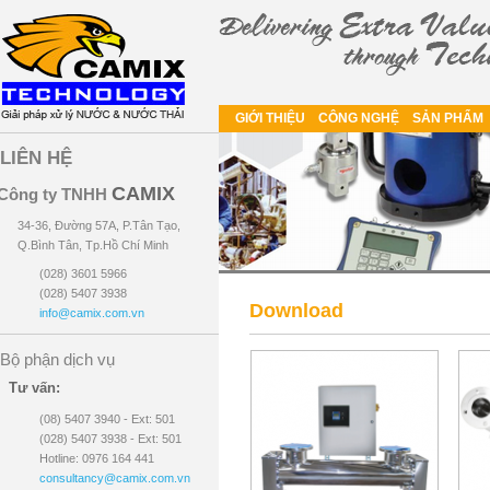
GIỚI THIỆU
CÔNG NGHỆ
SẢN PHẨM
LIÊN HỆ
CAMIX
Công ty TNHH
34-36, Đường 57A, P.Tân Tạo,
Q.Bình Tân, Tp.Hồ Chí Minh
(028) 3601 5966
(028) 5407 3938
Download
info@camix.com.vn
Bộ phận dịch vụ
Tư vấn:
(08) 5407 3940 - Ext: 501
(028) 5407 3938 - Ext: 501
Hotline: 0976 164 441
consultancy@camix.com.vn