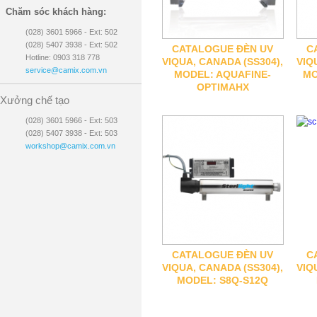
Chăm sóc khách hàng:
(028) 3601 5966 - Ext: 502
(028) 5407 3938 - Ext: 502
CATALOGUE ĐÈN UV
C
Hotline: 0903 318 778
VIQUA, CANADA (SS304),
VIQ
service@camix.com.vn
MODEL: AQUAFINE-
MO
OPTIMAHX
Xưởng chế tạo
(028) 3601 5966 - Ext: 503
(028) 5407 3938 - Ext: 503
workshop@camix.com.vn
CATALOGUE ĐÈN UV
C
VIQUA, CANADA (SS304),
VIQ
MODEL: S8Q-S12Q