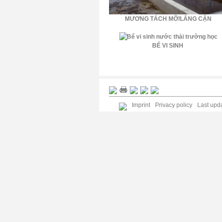
MƯƠNG TÁCH MỠ/LẮNG CẶN
BỂ VI SINH
Imprint
Privacy policy
Last upda