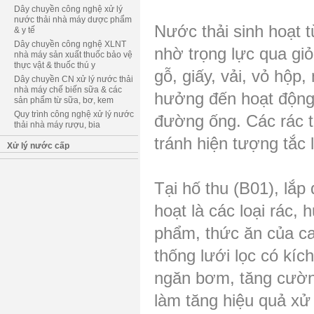
Dây chuyền công nghệ xử lý
nước thải nhà máy dược phẩm
Nước thải sinh hoạt 
& y tế
Dây chuyền công nghệ XLNT
nhờ trọng lực qua giỏ
nhà máy sản xuất thuốc bảo vệ
thực vật & thuốc thú y
gỗ, giấy, vải, vỏ hộp,
Dây chuyền CN xử lý nước thải
nhà máy chế biến sữa & các
hưởng đến hoạt động 
sản phẩm từ sữa, bơ, kem
Quy trình công nghệ xử lý nước
đường ống. Các rác th
thải nhà máy rượu, bia
tránh hiện tượng tắc 
Xử lý nước cấp
Tại hố thu (B01), lắp
hoạt là các loại rác, 
phẩm, thức ăn của ca
thống lưới lọc có kíc
ngăn bơm, tăng cườn
làm tăng hiệu quả xử 