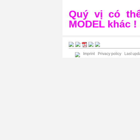
Quý vị có t
MODEL khác !
Imprint
Privacy policy
Last upda