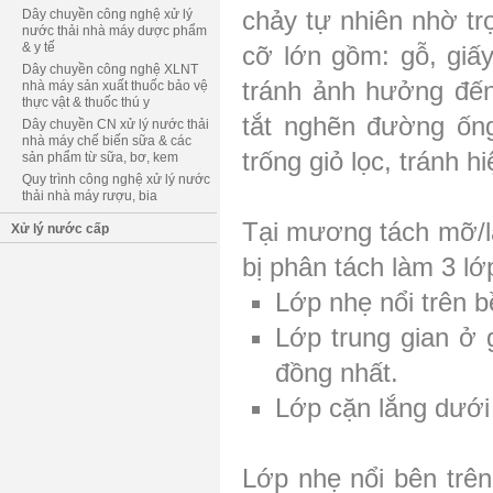
chảy tự nhiên nhờ trọ
Dây chuyền công nghệ xử lý
nước thải nhà máy dược phẩm
& y tế
cỡ lớn gồm: gỗ, giấy,
Dây chuyền công nghệ XLNT
tránh ảnh hưởng đến
nhà máy sản xuất thuốc bảo vệ
thực vật & thuốc thú y
tắt nghẽn đường ống
Dây chuyền CN xử lý nước thải
nhà máy chế biến sữa & các
trống giỏ lọc, tránh h
sản phẩm từ sữa, bơ, kem
Quy trình công nghệ xử lý nước
thải nhà máy rượu, bia
Tại mương tách mỡ/lắ
Xử lý nước cấp
bị phân tách làm 3 lớ
Lớp nhẹ nổi trên 
Lớp trung gian ở 
đồng nhất.
Lớp cặn lắng dưới
Lớp nhẹ nổi bên trê