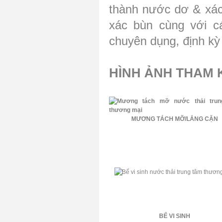
thành nước dơ & xác
xác bùn cùng với c
chuyên dụng, định kỳ
HÌNH ẢNH THAM 
MƯƠNG TÁCH MỠ/LẮNG CẶN
BỂ VI SINH