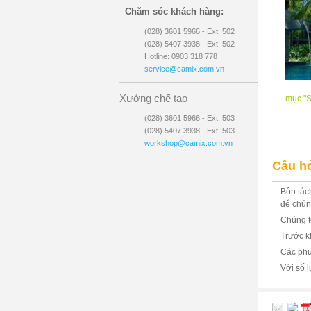
Chăm sóc khách hàng:
(028) 3601 5966 - Ext: 502
(028) 5407 3938 - Ext: 502
Hotline: 0903 318 778
service@camix.com.vn
Xưởng chế tạo
mục "S
(028) 3601 5966 - Ext: 503
Tags: X
(028) 5407 3938 - Ext: 503
sục khí
workshop@camix.com.vn
Câu hỏ
Bồn tác
để chúng
Chúng t
Trước k
Các phư
Với số 