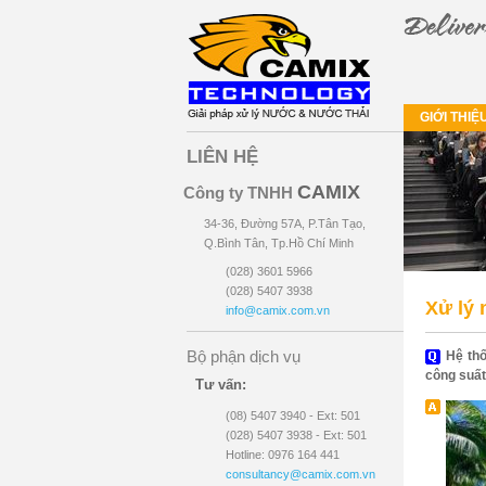
GIỚI THIỆ
LIÊN HỆ
CAMIX
Công ty TNHH
34-36, Đường 57A, P.Tân Tạo,
Q.Bình Tân, Tp.Hồ Chí Minh
(028) 3601 5966
(028) 5407 3938
Xử lý 
info@camix.com.vn
Bộ phận dịch vụ
Hệ thố
công suất
Tư vấn:
(08) 5407 3940 - Ext: 501
(028) 5407 3938 - Ext: 501
Hotline: 0976 164 441
consultancy@camix.com.vn