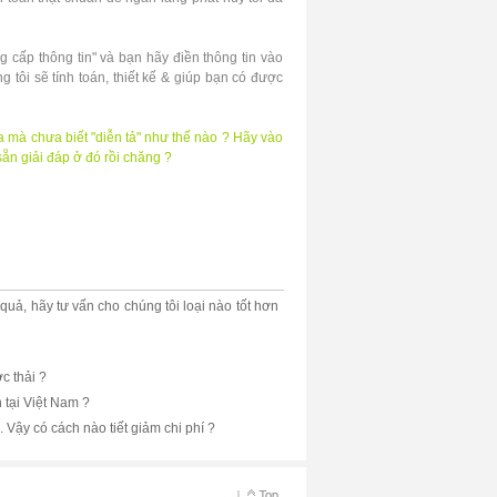
 cấp thông tin" và bạn hãy điền thông tin vào
g tôi sẽ tính toán, thiết kế & giúp bạn có được
 mà chưa biết "diễn tả" như thế nào ? Hãy vào
ẵn giải đáp ở đó rồi chăng ?
 thải khu du lịch. Xu ly nuc thai khu du lich. Bể
i va lang ket hop.
uả, hãy tư vấn cho chúng tôi loại nào tốt hơn
c thải ?
tại Việt Nam ?
Vậy có cách nào tiết giảm chi phí ?