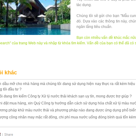
tác dụng.
Chúng tôi sẽ gửi cho bạn "Mẫu cung
đó. Dựa vào các thông tin này, chún
ngăn lắng tiêu chuẩn.
Bạn còn nhiều vấn đề khúc mắc nữa
earch" của trang Web này và nhập từ khóa tìm kiếm. Vấn đề của bạn có thể đã có s
ử lý nước thải khu du lịch Cát Trắng. Xu ly nuc thai khu du lich cat trang. Xử lý nước
 và lắng riêng rẽ. Be suc khi va lang rieng re. Bể sục khí và lắng kết hợp. Be suc kh
i khác
h dầu mỡ cho nhà hàng mà chúng tôi đang sử dụng hiện nay thực ra rất kém hiệu q
 tôi đầu tư ?
ôi đang tìm kiếm Công ty Xử lý nước thải khách sạn uy tín, mong được trợ giúp ?
hi đặt mua hàng, xin Quý Công ty hướng dẫn cách sử dụng hóa chất xử lý màu nướ
ơng pháp khử màu nước thải và phương pháp nào đang được ứng dụng phổ biến 
lượng công nhân may mặc rất đông, chi phí mua nước uống đóng bình quá tốn kém. 