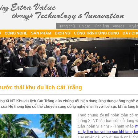
Trang chủ
Tin tức
Hình ảnh
Videos
Tuyể
Weblinks
U
CÔNG NGHỆ
SẢN PHẨM
DỊCH VỤ
CÔNG TRÌNH ỨNG DỤNG
DÂY CH
nước thải khu du lịch Cát Trắng
ng XLNT Khu du lịch Cát Trắng của chúng tôi hiện đang ứng dụng công nghệ vi 
 của Hệ thống liệu có thể chuyển sang công nghệ vi sinh với bể sục khí & lắng 
Theo chúng tôi thì hoàn toàn có 
thống XLNT của bạn còn dễ dàng vậ
tuần hoàn vi sinh) - (Tham khảo
h
xu-ly-lien-tuc-voi-be-suc-khi-lang-k
Tuy nhiên cái khó ở đây là phải tín