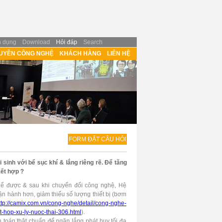
n dụng
Download
Hỏi đáp
Search
UYỀN CÔNG NGHỆ
KHÁCH HÀNG
LIÊN HỆ
FORM ĐẶT CÂU HỎI
sinh với bể sục khí & lắng riêng rẽ. Để tăng
kết hợp ?
thể được & sau khi chuyển đổi công nghệ, Hệ
n hành hơn, giảm thiểu số lượng thiết bị (bơm
ttp://camix.com.vn/cong-nghe/detail/cong-nghe-
et-hop-xu-ly-nuoc-thai-306.html
).
h toán thật chuẩn để ngăn lắng phát huy tối đa