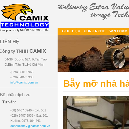
GIỚI THIỆU
CÔNG NGHỆ
SẢN PHẨM
LIÊN HỆ
CAMIX
Công ty TNHH
34-36, Đường 57A, P.Tân Tạo,
Q.Bình Tân, Tp.Hồ Chí Minh
(028) 3601 5966
(028) 5407 3938
Bẫy mỡ nhà h
info@camix.com.vn
Bộ phận dịch vụ
Tư vấn:
(08) 5407 3940 - Ext: 501
(028) 5407 3938 - Ext: 501
Hotline: 0976 164 441
consultancy@camix.com.vn