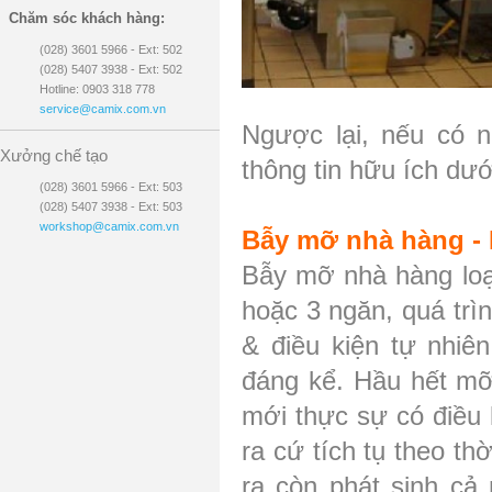
Chăm sóc khách hàng:
(028) 3601 5966 - Ext: 502
(028) 5407 3938 - Ext: 502
Hotline: 0903 318 778
service@camix.com.vn
Ngược lại, nếu có n
Xưởng chế tạo
thông tin hữu ích dướ
(028) 3601 5966 - Ext: 503
(028) 5407 3938 - Ext: 503
workshop@camix.com.vn
Bẫy mỡ nhà hàng - 
Bẫy mỡ nhà hàng loại
hoặc 3 ngăn, quá trì
& điều kiện tự nhiê
đáng kể. Hầu hết mỡ 
mới thực sự có điều
ra cứ tích tụ theo th
ra còn phát sinh cả